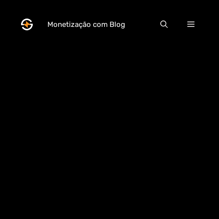
Pular
para
Menu
Monetização com Blog
o
conteúdo