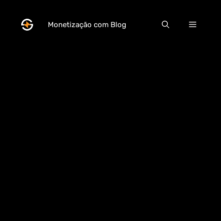
Pular
para
Menu
Monetização com Blog
o
conteúdo