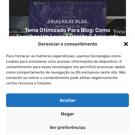
CRIAÇÃO DE BLOG
Tema Otimizado Para Blog: Como
Escolher Um Layout Rápido E Aprovado
No AdSense
Gerenciar o consentimento
Para fornecer as melhores experiências, usamos tecnologias como
cookies para armazenar e/ou acessar informações do dispositivo. O
consentimento para essas tecnologias nos permitirá processar dados
como comportamento de navegação ou IDs exclusivos neste site. Não
consentir ou retirar o consentimento pode afetar negativamente
certos recursos e funções.
Aceitar
Sobre Mim
Fale Comigo
Política de Privacidade
Negar
Termos de Uso
Ver preferências
© 2026
• Built with
GeneratePress