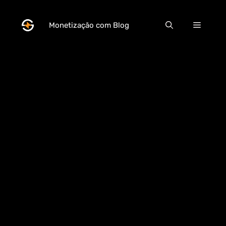
Pular
para
Menu
Monetização com Blog
o
conteúdo